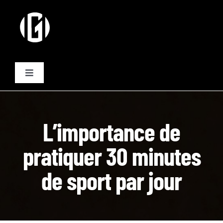
Passer
au
contenu
Toggle
Navigation
Activités
L’importance de
Formules
pratiquer 30 minutes
Plannings
de sport par jour
Equipe