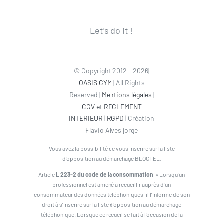
Let’s do it !
© Copyright 2012 - 2026|
OASIS GYM
| All Rights
Reserved |
Mentions légales
|
CGV et REGLEMENT
INTERIEUR
|
RGPD
| Création
Flavio Alves jorge
Vous avez la possibilité de vous inscrire sur la liste
d’opposition au démarchage BLOCTEL.
Article
L 223-2 du code de la consommation
» Lorsqu’un
professionnel est amené à recueillir auprès d’un
consommateur des données téléphoniques, il l’informe de son
droit à s’inscrire sur la liste d’opposition au démarchage
téléphonique. Lorsque ce recueil se fait à l’occasion de la