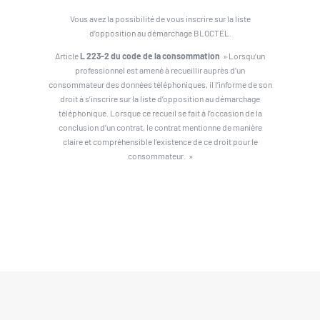
Vous avez la possibilité de vous inscrire sur la liste
d’opposition au démarchage BLOCTEL.
Article
L 223-2 du code de la consommation
» Lorsqu’un
professionnel est amené à recueillir auprès d’un
consommateur des données téléphoniques, il l’informe de son
droit à s’inscrire sur la liste d’opposition au démarchage
téléphonique. Lorsque ce recueil se fait à l’occasion de la
conclusion d’un contrat, le contrat mentionne de manière
claire et compréhensible l’existence de ce droit pour le
consommateur. »