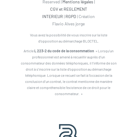
Reserved |
Mentions légales
|
CGV et REGLEMENT
INTERIEUR
|
RGPD
| Création
Flavio Alves jorge
Vous avez la possibilité de vous inscrire sur la liste
d’opposition au démarchage BLOCTEL.
Article
L 223-2 du code de la consommation
» Lorsqu’un
professionnel est amené à recueillir auprès d’un
consommateur des données téléphoniques, il l’informe de son
droit à s’inscrire sur la liste d’opposition au démarchage
téléphonique. Lorsque ce recueil se fait à l’occasion de la
conclusion d’un contrat, le contrat mentionne de manière
claire et compréhensible l’existence de ce droit pour le
consommateur. »