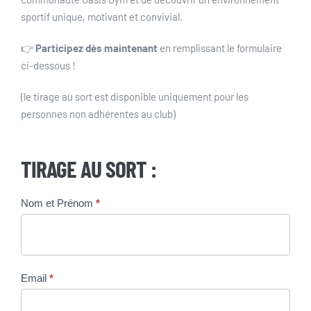
sportif unique, motivant et convivial.
👉
Participez dès maintenant
en remplissant le formulaire
ci-dessous !
(le tirage au sort est disponible uniquement pour les
personnes non adhérentes au club)
TIRAGE AU SORT :
ESMP
Nom et Prénom
*
x
Oasis
Gym
Email
*
tirage
au